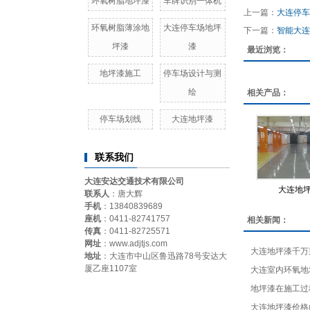
环氧树脂地坪漆
车牌识别一体机
上一篇：
大连停车
环氧树脂薄涂地
大连停车场地坪
下一篇：
智能大连
坪漆
漆
最近浏览：
地坪漆施工
停车场设计与测
绘
相关产品：
停车场划线
大连地坪漆
联系我们
大连安达交通技术有限公司
大连地
联系人
：唐大辉
手机
：13840839689
座机
：0411-82741757
相关新闻：
传真
：0411-82725571
网址
：www.adjtjs.com
大连地坪漆千万
地址
：大连市中山区鲁迅路78号安达大
厦乙座1107室
大连室内环氧地
地坪漆在施工过
大连地坪漆价格