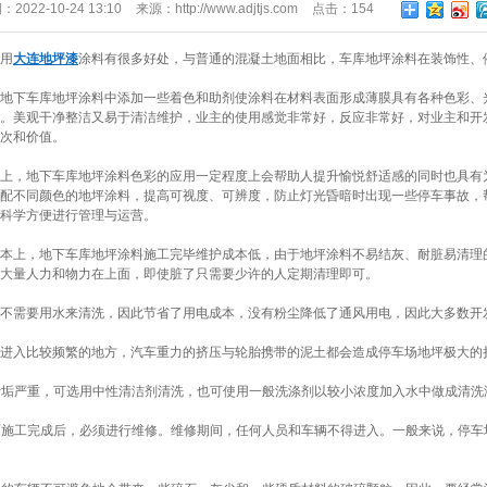
期：
2022-10-24 13:10
来源：
http://www.adjtjs.com
点击：
154
用
大连地坪漆
涂料有很多好处，与普通的混凝土地面相比，车库地坪涂料在装饰性、
地下车库地坪涂料中添加一些着色和助剂使涂料在材料表面形成薄膜具有各种色彩、
。美观干净整洁又易于清洁维护，业主的使用感觉非常好，反应非常好，对业主和开
次和价值。
上，地下车库地坪涂料色彩的应用一定程度上会帮助人提升愉悦舒适感的同时也具有
配不同颜色的地坪涂料，提高可视度、可辨度，防止灯光昏暗时出现一些停车事故，
科学方便进行管理与运营。
本上，地下车库地坪涂料施工完毕维护成本低，由于地坪涂料不易结灰、耐脏易清理
大量人力和物力在上面，即使脏了只需要少许的人定期清理即可。
不需要用水来清洗，因此节省了用电成本，没有粉尘降低了通风用电，因此大多数开
进入比较频繁的地方，汽车重力的挤压与轮胎携带的泥土都会造成停车场地坪极大的
污垢严重，可选用中性清洁剂清洗，也可使用一般洗涤剂以较小浓度加入水中做成清洗
施工完成后，必须进行维修。维修期间，任何人员和车辆不得进入。一般来说，停车