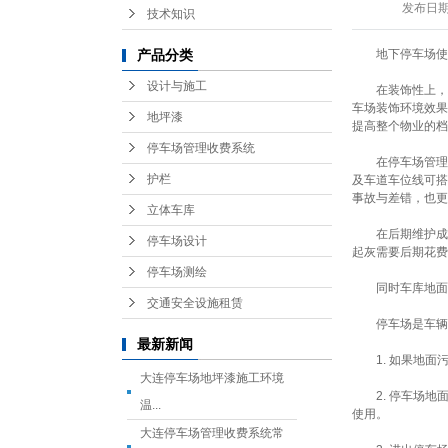
发布日
技术知识
地下停车场使
产品分类
设计与施工
在装饰性上，
车场装饰环境效果
地坪漆
提高整个物业的档
停车场管理收费系统
在停车场管理
护栏
及车道车位线可搭
事故与差错，也更
立体车库
在后期维护成
停车场设计
起灰需要后期花费
停车场测绘
同时车库地面
交通安全设施租赁
停车场是车辆
最新新闻
1. 如果地面
大连停车场地坪漆施工环境
2. 停车场地面
温...
使用。
大连停车场管理收费系统常