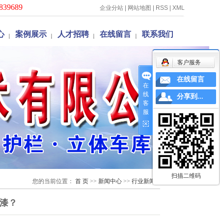
839689
企业分站
|
网站地图
|
RSS
|
XML
心
案例展示
人才招聘
在线留言
联系我们
闻
荣誉资质
客户服务
闻
案例展示
识
在线留言
在
线
分享到...
客
服
扫描二维码
您的当前位置：
首 页
>>
新闻中心
>>
行业新闻
漆？