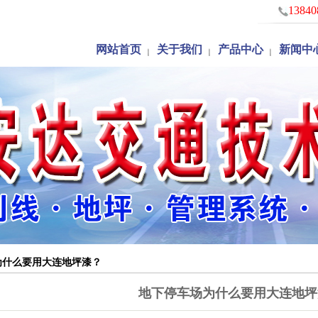
13840
网站首页
关于我们
产品中心
新闻中
公司简介
设计与施工
公司新
资质档案
地坪漆
行业新
联系我们
停车场管理收费
技术知
政府文件
系统
护栏
立体车库
停车场设计
停车场测绘
交通安全设施租
赁
为什么要用大连地坪漆？
地下停车场为什么要用大连地坪