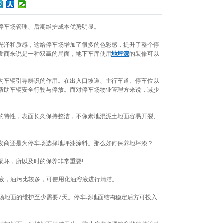
停车场管理、后期维护成本优势明显。
光泽和质感，这给停车场增加了很多的色彩感，提升了整个停
发商来说是一种双赢的局面，地下车库使用
地坪漆
的装修可以
为车辆引导辨识的作用。在出入口坡道、主行车道、停车位以
帮助车辆安全行驶与停放。而对停车场物业管理方来说，减少
的特性，表面长久保持整洁，不像素地混泥土地面容易开裂、
发商还是为停车场选择地坪漆涂料。那么如何保养地坪漆？
损坏，所以及时的保养非常重要!
液，油污比较多，可使用化油溶液进行清洁。
场地面的维护至少需要7天。停车场地面结构稳定后方可投入